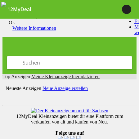
12MyDeal
Durch die Nutzung unserer Dienste erklärst du dich damit
einverstanden, dass wir Cookies setzen.
Ei
Ok
Mi
Weitere Informationen
w
Top Anzeigen
Meine Kleinanzeige hier platzieren
Neueste Anzeigen
Neue Anzeige erstellen
12MyDeal Kleinanzeigen bietet dir eine Plattform zum
verkaufen von alt und kaufen von Neu.
Folge uns auf