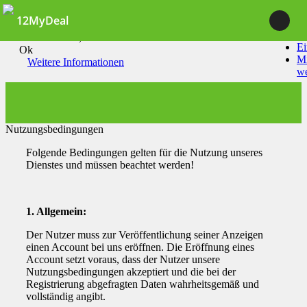
12MyDeal
Durch die Nutzung unserer Dienste erklärst du dich damit
einverstanden, dass wir Cookies setzen.
Ei
Ok
Mi
Weitere Informationen
w
Nutzungsbedingungen
Folgende Bedingungen gelten für die Nutzung unseres
Dienstes und müssen beachtet werden!
1. Allgemein:
Der Nutzer muss zur Veröffentlichung seiner Anzeigen
einen Account bei uns eröffnen. Die Eröffnung eines
Account setzt voraus, dass der Nutzer unsere
Nutzungsbedingungen akzeptiert und die bei der
Registrierung abgefragten Daten wahrheitsgemäß und
vollständig angibt.