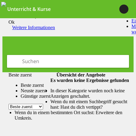
Unterricht & Kurse
Durch die Nutzung unserer Dienste erklärst du dich damit
einverstanden, dass wir Cookies setzen.
Ei
Ok
Mi
Weitere Informationen
w
Beste zuerst
Übersicht der Angebote
Es wurden keine Ergebnisse gefunden
Beste zuerst
Neuste zuerst
In dieser Kategorie wurden noch keine
Günstige zuerst
Anzeigen geschaltet.
Wenn du mit einem Suchbegriff gesucht
hast: Hast du dich vertippt?
Wenn du in einem bestimmten Ort suchst: Erweitere den
Umkreis.