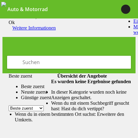
Auto & Motorrad
Durch die Nutzung unserer Dienste erklärst du dich damit
einverstanden, dass wir Cookies setzen.
Ei
Ok
Mi
Weitere Informationen
w
Beste zuerst
Übersicht der Angebote
Es wurden keine Ergebnisse gefunden
Beste zuerst
Neuste zuerst
In dieser Kategorie wurden noch keine
Günstige zuerst
Anzeigen geschaltet.
Wenn du mit einem Suchbegriff gesucht
hast: Hast du dich vertippt?
Wenn du in einem bestimmten Ort suchst: Erweitere den
Umkreis.